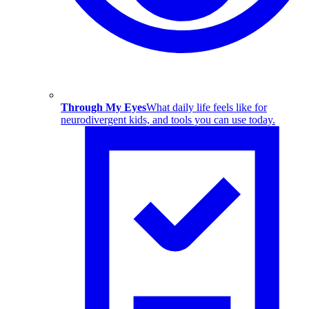
Through My Eyes
What daily life feels like for
neurodivergent kids, and tools you can use today.