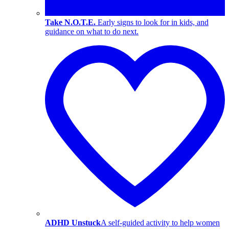
Take N.O.T.E.
Early signs to look for in kids, and
guidance on what to do next.
ADHD Unstuck
A self-guided activity to help women