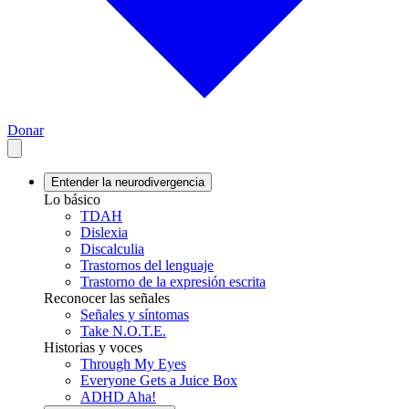
Donar
Entender la neurodivergencia
Lo básico
TDAH
Dislexia
Discalculia
Trastornos del lenguaje
Trastorno de la expresión escrita
Reconocer las señales
Señales y síntomas
Take N.O.T.E.
Historias y voces
Through My Eyes
Everyone Gets a Juice Box
ADHD Aha!