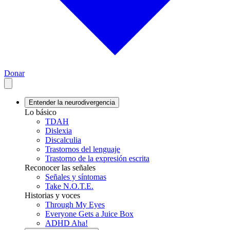
Donar
Entender la neurodivergencia
Lo básico
TDAH
Dislexia
Discalculia
Trastornos del lenguaje
Trastorno de la expresión escrita
Reconocer las señales
Señales y síntomas
Take N.O.T.E.
Historias y voces
Through My Eyes
Everyone Gets a Juice Box
ADHD Aha!