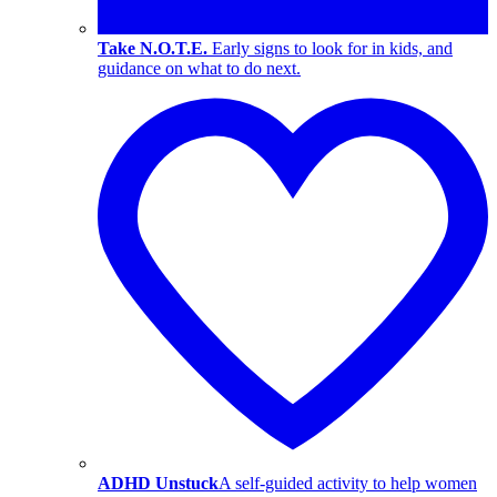
Take N.O.T.E.
Early signs to look for in kids, and
guidance on what to do next.
ADHD Unstuck
A self-guided activity to help women