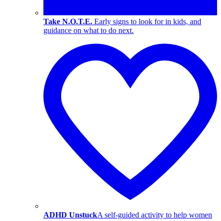
Take N.O.T.E.
Early signs to look for in kids, and
guidance on what to do next.
ADHD Unstuck
A self-guided activity to help women