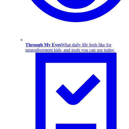
Through My Eyes
What daily life feels like for
neurodivergent kids, and tools you can use today.