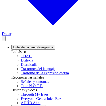
Donar
Entender la neurodivergencia
Lo básico
TDAH
Dislexia
Discalculia
Trastornos del lenguaje
Trastorno de la expresión escrita
Reconocer las señales
Señales y síntomas
Take N.O.T.E.
Historias y voces
Through My Eyes
Everyone Gets a Juice Box
ADHD Aha!