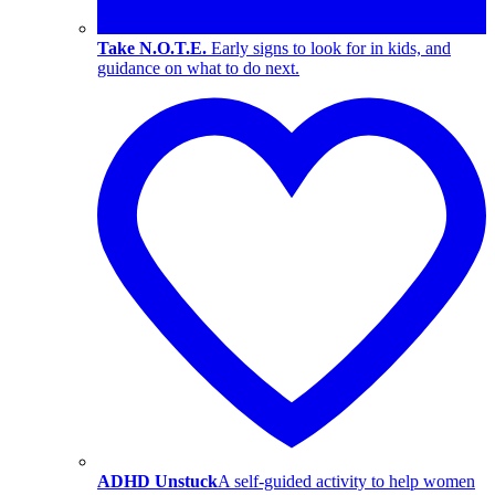
Take N.O.T.E.
Early signs to look for in kids, and
guidance on what to do next.
ADHD Unstuck
A self-guided activity to help women