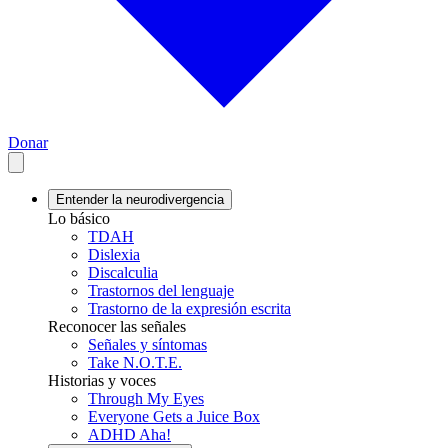
Donar
Entender la neurodivergencia
Lo básico
TDAH
Dislexia
Discalculia
Trastornos del lenguaje
Trastorno de la expresión escrita
Reconocer las señales
Señales y síntomas
Take N.O.T.E.
Historias y voces
Through My Eyes
Everyone Gets a Juice Box
ADHD Aha!