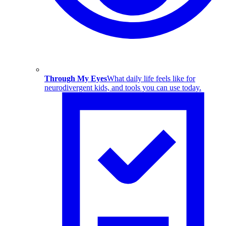
Through My Eyes
What daily life feels like for
neurodivergent kids, and tools you can use today.