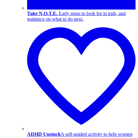
Take N.O.T.E.
Early signs to look for in kids, and
guidance on what to do next.
ADHD Unstuck
A self-guided activity to help women