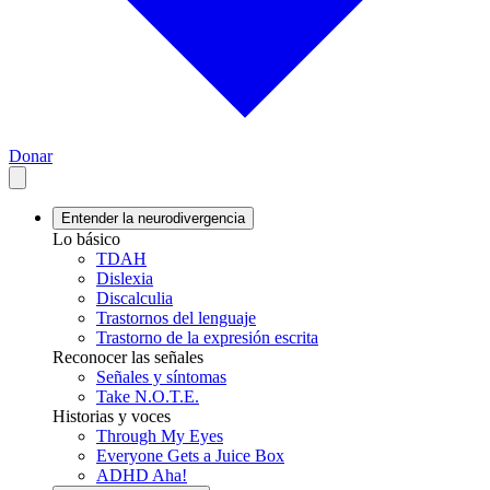
Donar
Entender la neurodivergencia
Lo básico
TDAH
Dislexia
Discalculia
Trastornos del lenguaje
Trastorno de la expresión escrita
Reconocer las señales
Señales y síntomas
Take N.O.T.E.
Historias y voces
Through My Eyes
Everyone Gets a Juice Box
ADHD Aha!