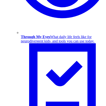
Through My Eyes
What daily life feels like for
neurodivergent kids, and tools you can use today.