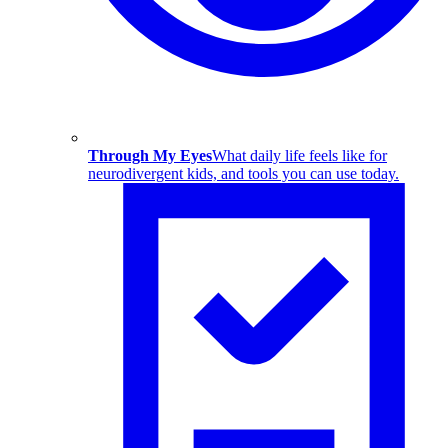
Through My Eyes
What daily life feels like for
neurodivergent kids, and tools you can use today.