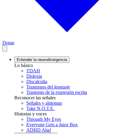
Donar
Entender la neurodivergencia
Lo básico
TDAH
Dislexia
Discalculia
Trastornos del lenguaje
Trastorno de la expresión escrita
Reconocer las señales
Señales y síntomas
Take N.O.T.E.
Historias y voces
Through My Eyes
Everyone Gets a Juice Box
ADHD Aha!