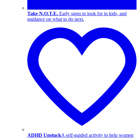
Take N.O.T.E.
Early signs to look for in kids, and
guidance on what to do next.
ADHD Unstuck
A self-guided activity to help women