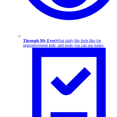
Through My Eyes
What daily life feels like for
neurodivergent kids, and tools you can use today.