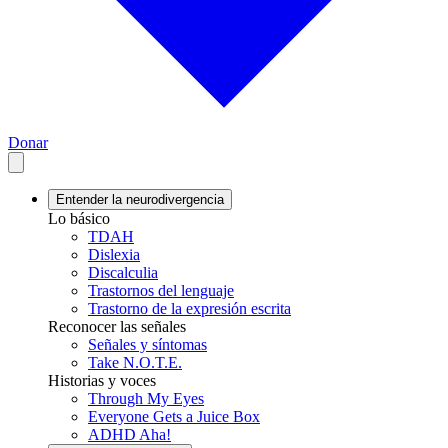
Donar
Entender la neurodivergencia
Lo básico
TDAH
Dislexia
Discalculia
Trastornos del lenguaje
Trastorno de la expresión escrita
Reconocer las señales
Señales y síntomas
Take N.O.T.E.
Historias y voces
Through My Eyes
Everyone Gets a Juice Box
ADHD Aha!