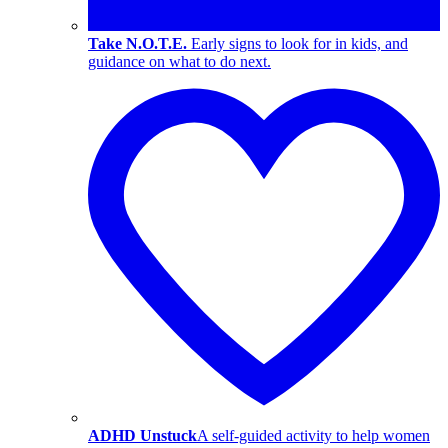
Take N.O.T.E.
Early signs to look for in kids, and
guidance on what to do next.
ADHD Unstuck
A self-guided activity to help women