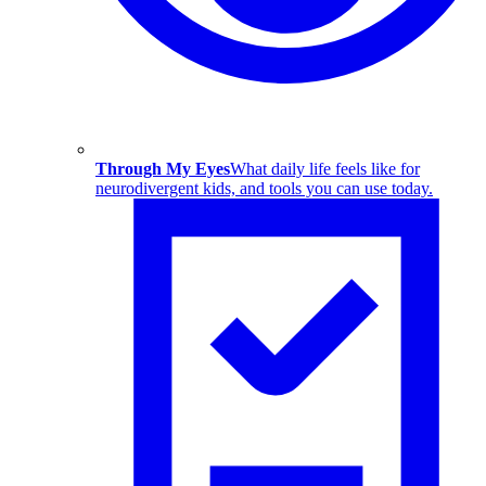
Through My Eyes
What daily life feels like for
neurodivergent kids, and tools you can use today.