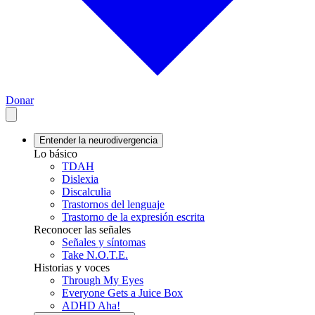
Donar
Entender la neurodivergencia
Lo básico
TDAH
Dislexia
Discalculia
Trastornos del lenguaje
Trastorno de la expresión escrita
Reconocer las señales
Señales y síntomas
Take N.O.T.E.
Historias y voces
Through My Eyes
Everyone Gets a Juice Box
ADHD Aha!