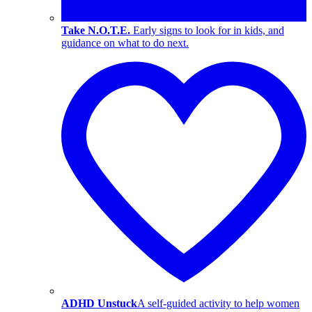
Take N.O.T.E.
Early signs to look for in kids, and
guidance on what to do next.
ADHD Unstuck
A self-guided activity to help women