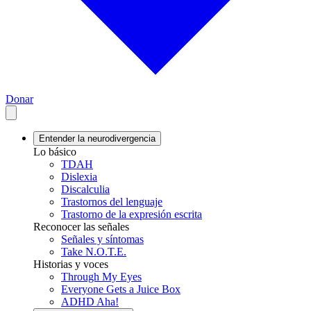
Donar
Entender la neurodivergencia
Lo básico
TDAH
Dislexia
Discalculia
Trastornos del lenguaje
Trastorno de la expresión escrita
Reconocer las señales
Señales y síntomas
Take N.O.T.E.
Historias y voces
Through My Eyes
Everyone Gets a Juice Box
ADHD Aha!