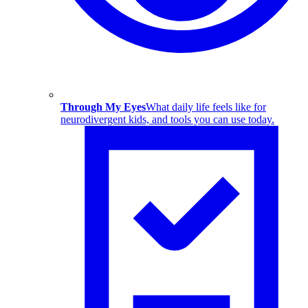
Through My Eyes
What daily life feels like for
neurodivergent kids, and tools you can use today.