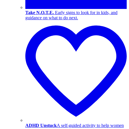
Take N.O.T.E.
Early signs to look for in kids, and
guidance on what to do next.
ADHD Unstuck
A self-guided activity to help women