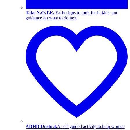
Take N.O.T.E.
Early signs to look for in kids, and
guidance on what to do next.
ADHD Unstuck
A self-guided activity to help women