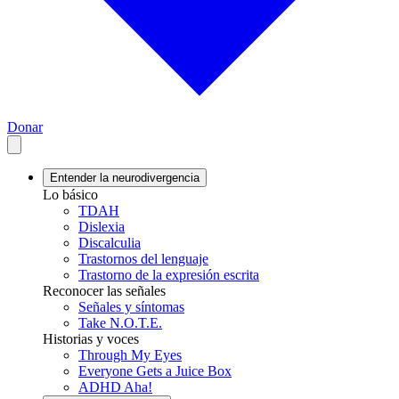
Donar
Entender la neurodivergencia
Lo básico
TDAH
Dislexia
Discalculia
Trastornos del lenguaje
Trastorno de la expresión escrita
Reconocer las señales
Señales y síntomas
Take N.O.T.E.
Historias y voces
Through My Eyes
Everyone Gets a Juice Box
ADHD Aha!