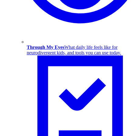
Through My Eyes
What daily life feels like for
neurodivergent kids, and tools you can use today.