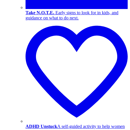
Take N.O.T.E.
Early signs to look for in kids, and
guidance on what to do next.
ADHD Unstuck
A self-guided activity to help women