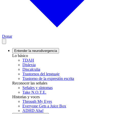
Donar
Entender la neurodivergencia
Lo básico
TDAH
Dislexia
Discalculia
Trastornos del lenguaje
Trastorno de la expresión escrita
Reconocer las señales
Señales y síntomas
Take N.O.T.E.
Historias y voces
Through My Eyes
Everyone Gets a Juice Box
ADHD Aha!