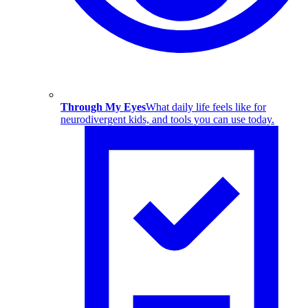
Through My Eyes
What daily life feels like for
neurodivergent kids, and tools you can use today.