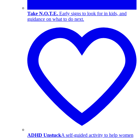
Take N.O.T.E.
Early signs to look for in kids, and
guidance on what to do next.
ADHD Unstuck
A self-guided activity to help women