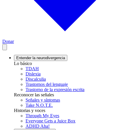
Donar
Entender la neurodivergencia
Lo básico
TDAH
Dislexia
Discalculia
Trastornos del lenguaje
Trastorno de la expresión escrita
Reconocer las señales
Señales y síntomas
Take N.O.T.E.
Historias y voces
Through My Eyes
Everyone Gets a Juice Box
ADHD Aha!