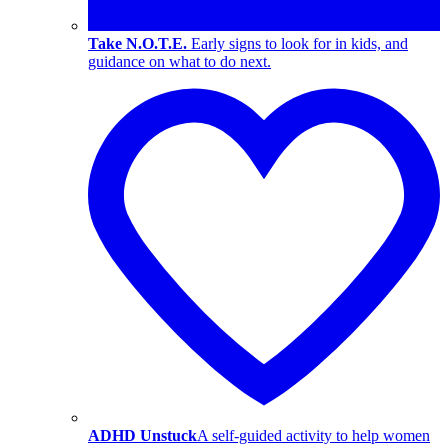
Take N.O.T.E.
Early signs to look for in kids, and
guidance on what to do next.
ADHD Unstuck
A self-guided activity to help women