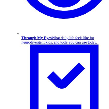
Through My Eyes
What daily life feels like for
neurodivergent kids, and tools you can use today.