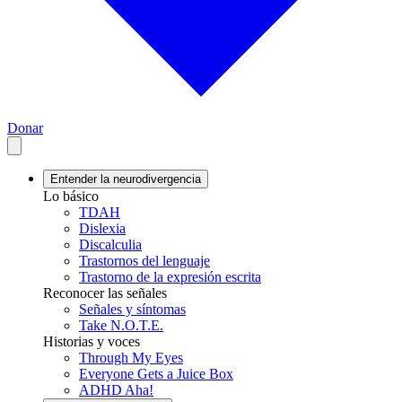
Donar
Entender la neurodivergencia
Lo básico
TDAH
Dislexia
Discalculia
Trastornos del lenguaje
Trastorno de la expresión escrita
Reconocer las señales
Señales y síntomas
Take N.O.T.E.
Historias y voces
Through My Eyes
Everyone Gets a Juice Box
ADHD Aha!