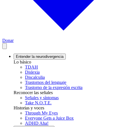
Donar
Entender la neurodivergencia
Lo básico
TDAH
Dislexia
Discalculia
Trastornos del lenguaje
Trastorno de la expresión escrita
Reconocer las señales
Señales y síntomas
Take N.O.T.E.
Historias y voces
Through My Eyes
Everyone Gets a Juice Box
ADHD Aha!