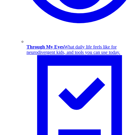
Through My Eyes
What daily life feels like for
neurodivergent kids, and tools you can use today.