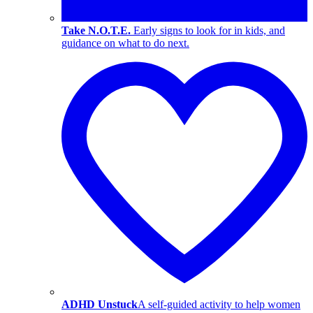
Take N.O.T.E.
Early signs to look for in kids, and
guidance on what to do next.
ADHD Unstuck
A self-guided activity to help women