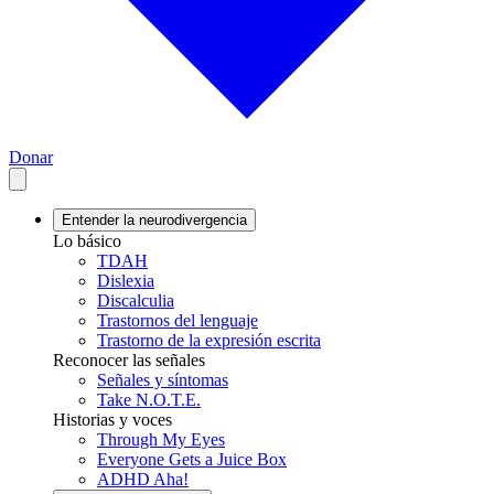
Donar
Entender la neurodivergencia
Lo básico
TDAH
Dislexia
Discalculia
Trastornos del lenguaje
Trastorno de la expresión escrita
Reconocer las señales
Señales y síntomas
Take N.O.T.E.
Historias y voces
Through My Eyes
Everyone Gets a Juice Box
ADHD Aha!