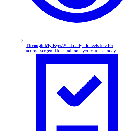
Through My Eyes
What daily life feels like for
neurodivergent kids, and tools you can use today.