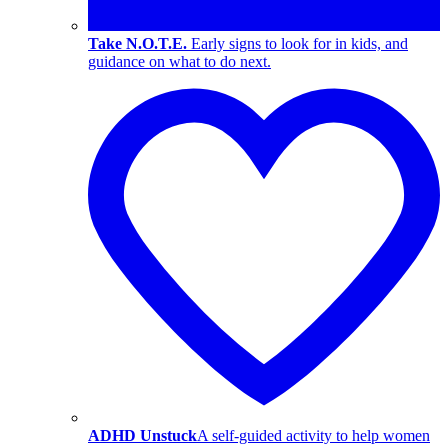
Take N.O.T.E.
Early signs to look for in kids, and
guidance on what to do next.
ADHD Unstuck
A self-guided activity to help women