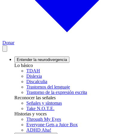
Donar
Entender la neurodivergencia
Lo básico
TDAH
Dislexia
Discalculia
Trastornos del lenguaje
Trastorno de la expresión escrita
Reconocer las señales
Señales y síntomas
Take N.O.T.E.
Historias y voces
Through My Eyes
Everyone Gets a Juice Box
ADHD Aha!