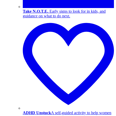
Take N.O.T.E.
Early signs to look for in kids, and
guidance on what to do next.
ADHD Unstuck
A self-guided activity to help women