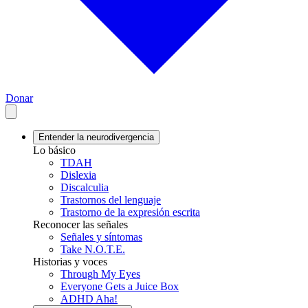
Donar
Entender la neurodivergencia
Lo básico
TDAH
Dislexia
Discalculia
Trastornos del lenguaje
Trastorno de la expresión escrita
Reconocer las señales
Señales y síntomas
Take N.O.T.E.
Historias y voces
Through My Eyes
Everyone Gets a Juice Box
ADHD Aha!