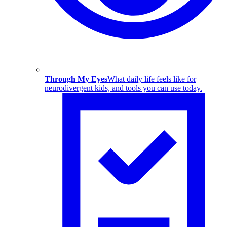
Through My Eyes
What daily life feels like for
neurodivergent kids, and tools you can use today.