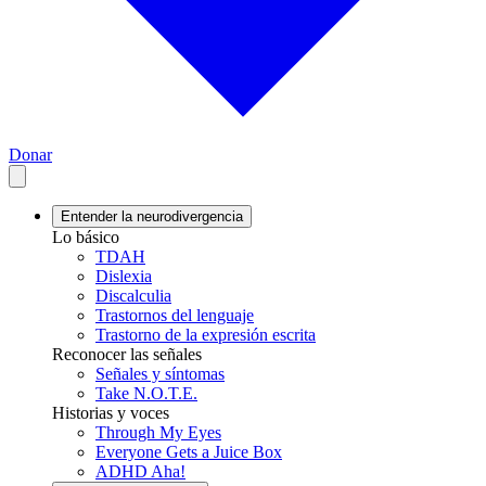
Donar
Entender la neurodivergencia
Lo básico
TDAH
Dislexia
Discalculia
Trastornos del lenguaje
Trastorno de la expresión escrita
Reconocer las señales
Señales y síntomas
Take N.O.T.E.
Historias y voces
Through My Eyes
Everyone Gets a Juice Box
ADHD Aha!