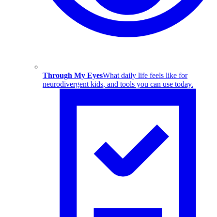
Through My Eyes
What daily life feels like for
neurodivergent kids, and tools you can use today.