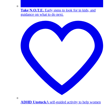
Take N.O.T.E.
Early signs to look for in kids, and
guidance on what to do next.
ADHD Unstuck
A self-guided activity to help women