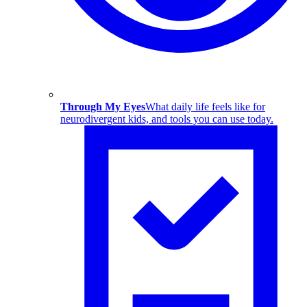
Through My Eyes
What daily life feels like for
neurodivergent kids, and tools you can use today.