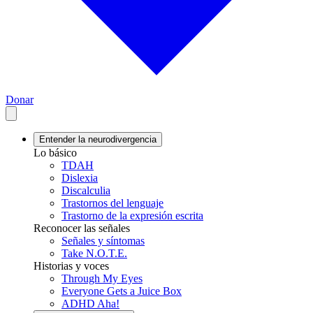
Donar
Entender la neurodivergencia
Lo básico
TDAH
Dislexia
Discalculia
Trastornos del lenguaje
Trastorno de la expresión escrita
Reconocer las señales
Señales y síntomas
Take N.O.T.E.
Historias y voces
Through My Eyes
Everyone Gets a Juice Box
ADHD Aha!