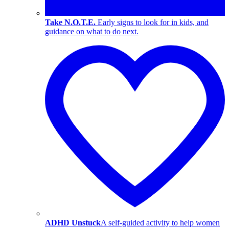
Take N.O.T.E.
Early signs to look for in kids, and
guidance on what to do next.
ADHD Unstuck
A self-guided activity to help women