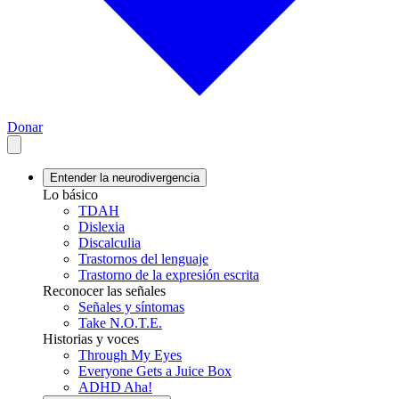
Donar
Entender la neurodivergencia
Lo básico
TDAH
Dislexia
Discalculia
Trastornos del lenguaje
Trastorno de la expresión escrita
Reconocer las señales
Señales y síntomas
Take N.O.T.E.
Historias y voces
Through My Eyes
Everyone Gets a Juice Box
ADHD Aha!