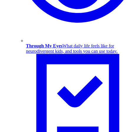
Through My Eyes
What daily life feels like for
neurodivergent kids, and tools you can use today.