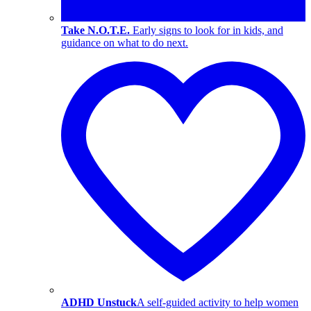
Take N.O.T.E.
Early signs to look for in kids, and
guidance on what to do next.
ADHD Unstuck
A self-guided activity to help women