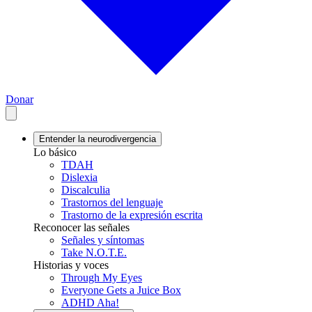
Donar
Entender la neurodivergencia
Lo básico
TDAH
Dislexia
Discalculia
Trastornos del lenguaje
Trastorno de la expresión escrita
Reconocer las señales
Señales y síntomas
Take N.O.T.E.
Historias y voces
Through My Eyes
Everyone Gets a Juice Box
ADHD Aha!