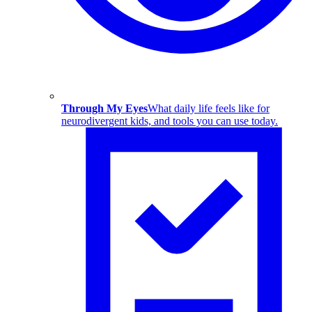
Through My Eyes
What daily life feels like for
neurodivergent kids, and tools you can use today.