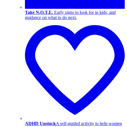
Take N.O.T.E.
Early signs to look for in kids, and
guidance on what to do next.
ADHD Unstuck
A self-guided activity to help women