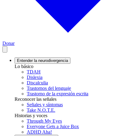
Donar
Entender la neurodivergencia
Lo básico
TDAH
Dislexia
Discalculia
Trastornos del lenguaje
Trastorno de la expresión escrita
Reconocer las señales
Señales y síntomas
Take N.O.T.E.
Historias y voces
Through My Eyes
Everyone Gets a Juice Box
ADHD Aha!