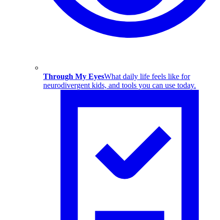
Through My Eyes
What daily life feels like for
neurodivergent kids, and tools you can use today.