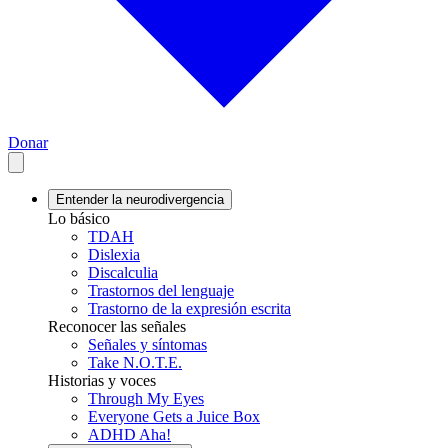
Donar
Entender la neurodivergencia
Lo básico
TDAH
Dislexia
Discalculia
Trastornos del lenguaje
Trastorno de la expresión escrita
Reconocer las señales
Señales y síntomas
Take N.O.T.E.
Historias y voces
Through My Eyes
Everyone Gets a Juice Box
ADHD Aha!