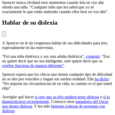
Spencer nunca olvidará esos momentos cuando leía en voz alta
siendo una niña. “Cualquier niño que lea sabrá que yo sé
exactamente lo que están sintiendo cuando
ellos
leen en voz alta”.
Hablar de su dislexia
A Spencer no le da vergüenza hablar de sus dificultades para leer,
especialmente en las entrevistas.
“Fui una niña disléxica y soy una adulta disléxica”,
comentó
. “Eso
no quiere decir que no sea inteligente, solo quiere decir que su
cerebro funciona de manera diferente”
.
Spencer espera que los chicos que tienen cualquier tipo de dificultad
no se den por vencidos y hagan sus sueños realidad. Ella
ha dicho
:
“No importa las circunstancias de su vida; su camino es el que usted
elija”.
Averigüe qué hacer
si cree que su hijo pudiera tener dislexia
o
si lo
diagnosticaron recientemente
. Conozca otros
ganadores del Oscar
que tienen dislexia
. Y lea más
historias exitosas de personas con
dislexia
.