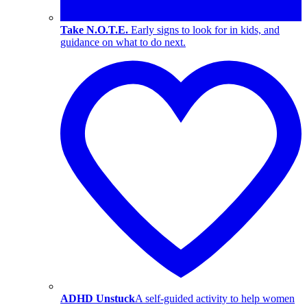
Take N.O.T.E.
Early signs to look for in kids, and
guidance on what to do next.
ADHD Unstuck
A self-guided activity to help women