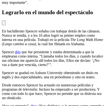
muy importante”.
Lograrlo en el mundo del espectáculo
En bachillerato Spencer soñaba con trabajar detrás de las cámaras.
Nunca se rendía, y a los 16 años logró su primer empleo como
interna en una película. Trabajó en la película
The Long Walk Home
(Largo camino a casa)
, la cual fue filmada en Alabama.
Spencer
dijo
que fue persistente y estaba determinada a que la
emplearan como interna. “Llamaba todos los días, y cuando localice
sus oficinas me aparecía allí todos los días. Ellos me decían: ‘¿No
vas a darte por vencida, cierto?’”.
Spencer se graduó en Auburn University obteniendo un título en
inglés y dos especialidades, una en periodismo y otra en teatro.
Desde entonces Spencer ha actuado en numerosas películas y
programas de televisión. Incluso ha empezado a ser productora. Y
como con todo lo que hace, Spencer no permite que su dislexia sea
un obstáculo.
“Soy un misterio”,
dice
. “Soy disléxica, y la manera como aprendo a