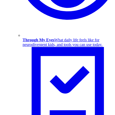
Through My Eyes
What daily life feels like for
neurodivergent kids, and tools you can use today.