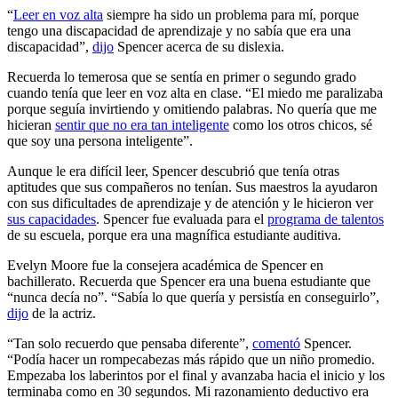
“
Leer en voz alta
siempre ha sido un problema para mí, porque
tengo una discapacidad de aprendizaje y no sabía que era una
discapacidad”,
dijo
Spencer acerca de su dislexia.
Recuerda lo temerosa que se sentía en primer o segundo grado
cuando tenía que leer en voz alta en clase. “El miedo me paralizaba
porque seguía invirtiendo y omitiendo palabras. No quería que me
hicieran
sentir que no era tan inteligente
como los otros chicos, sé
que soy una persona inteligente”.
Aunque le era difícil leer, Spencer descubrió que tenía otras
aptitudes que sus compañeros no tenían. Sus maestros la ayudaron
con sus dificultades de aprendizaje y de atención y le hicieron ver
sus capacidades
. Spencer fue evaluada para el
programa de talentos
de su escuela, porque era una magnífica estudiante auditiva.
Evelyn Moore fue la consejera académica de Spencer en
bachillerato. Recuerda que Spencer era una buena estudiante que
“nunca decía no”. “Sabía lo que quería y persistía en conseguirlo”,
dijo
de la actriz.
“Tan solo recuerdo que pensaba diferente”,
comentó
Spencer.
“Podía hacer un rompecabezas más rápido que un niño promedio.
Empezaba los laberintos por el final y avanzaba hacia el inicio y los
terminaba como en 30 segundos. Mi razonamiento deductivo era