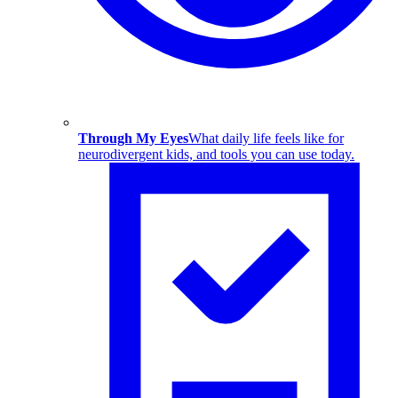
Through My Eyes
What daily life feels like for
neurodivergent kids, and tools you can use today.