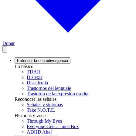
Donar
Entender la neurodivergencia
Lo básico
TDAH
Dislexia
Discalculia
Trastornos del lenguaje
Trastorno de la expresión escrita
Reconocer las señales
Señales y síntomas
Take N.O.T.E.
Historias y voces
Through My Eyes
Everyone Gets a Juice Box
ADHD Aha!