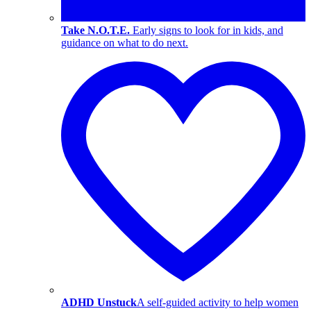
Take N.O.T.E.
Early signs to look for in kids, and
guidance on what to do next.
ADHD Unstuck
A self-guided activity to help women