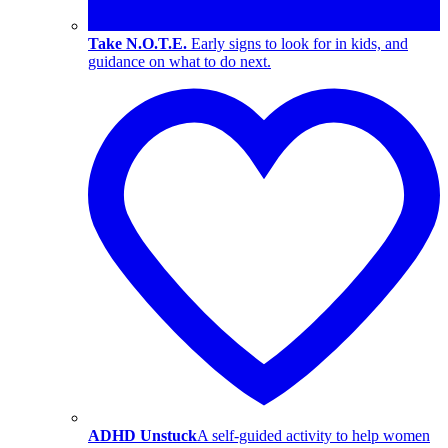
Take N.O.T.E.
Early signs to look for in kids, and
guidance on what to do next.
ADHD Unstuck
A self-guided activity to help women