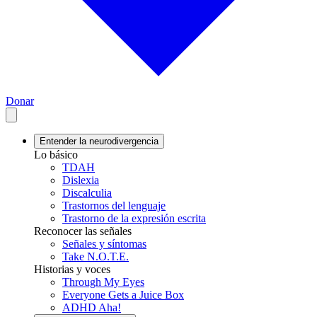
Donar
Entender la neurodivergencia
Lo básico
TDAH
Dislexia
Discalculia
Trastornos del lenguaje
Trastorno de la expresión escrita
Reconocer las señales
Señales y síntomas
Take N.O.T.E.
Historias y voces
Through My Eyes
Everyone Gets a Juice Box
ADHD Aha!