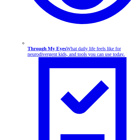
Through My Eyes
What daily life feels like for
neurodivergent kids, and tools you can use today.