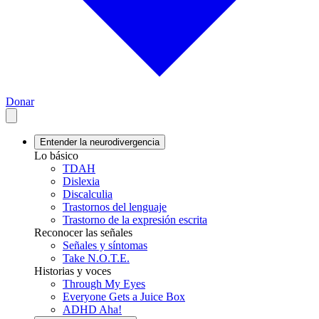
Donar
Entender la neurodivergencia
Lo básico
TDAH
Dislexia
Discalculia
Trastornos del lenguaje
Trastorno de la expresión escrita
Reconocer las señales
Señales y síntomas
Take N.O.T.E.
Historias y voces
Through My Eyes
Everyone Gets a Juice Box
ADHD Aha!