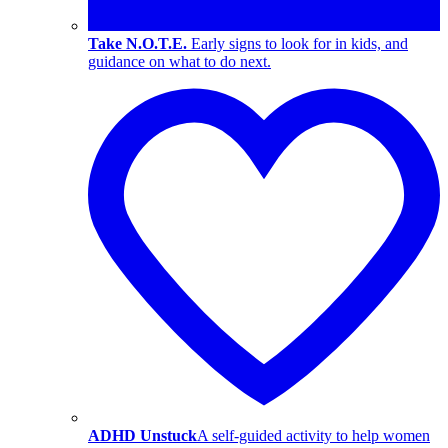
Take N.O.T.E.
Early signs to look for in kids, and
guidance on what to do next.
ADHD Unstuck
A self-guided activity to help women