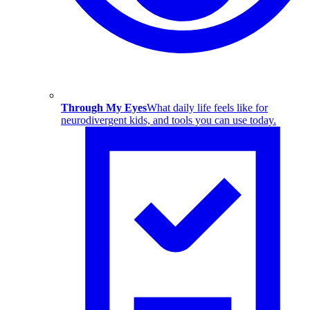
Through My Eyes
What daily life feels like for
neurodivergent kids, and tools you can use today.