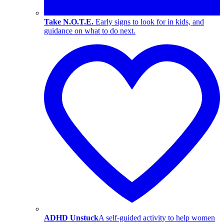
Take N.O.T.E.
Early signs to look for in kids, and
guidance on what to do next.
ADHD Unstuck
A self-guided activity to help women