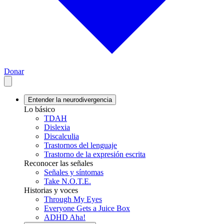
Donar
Entender la neurodivergencia
Lo básico
TDAH
Dislexia
Discalculia
Trastornos del lenguaje
Trastorno de la expresión escrita
Reconocer las señales
Señales y síntomas
Take N.O.T.E.
Historias y voces
Through My Eyes
Everyone Gets a Juice Box
ADHD Aha!