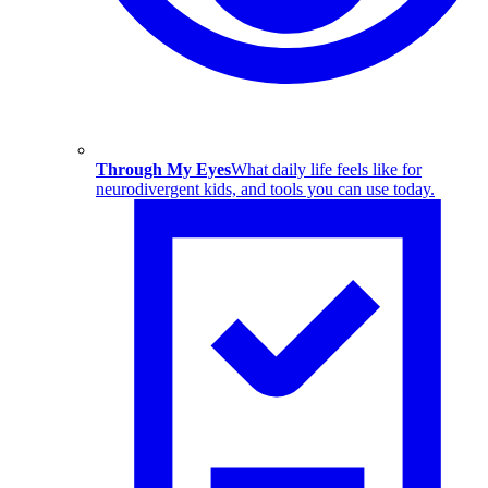
Through My Eyes
What daily life feels like for
neurodivergent kids, and tools you can use today.