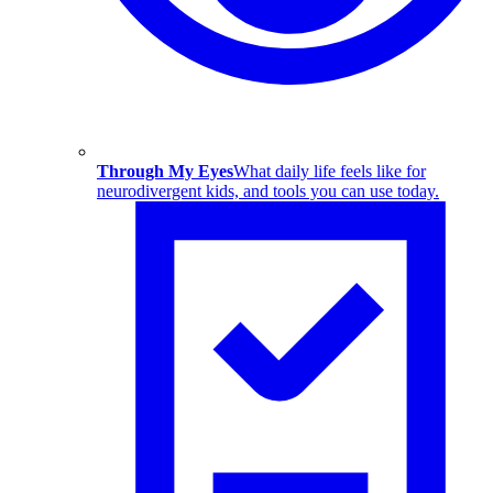
Through My Eyes
What daily life feels like for
neurodivergent kids, and tools you can use today.