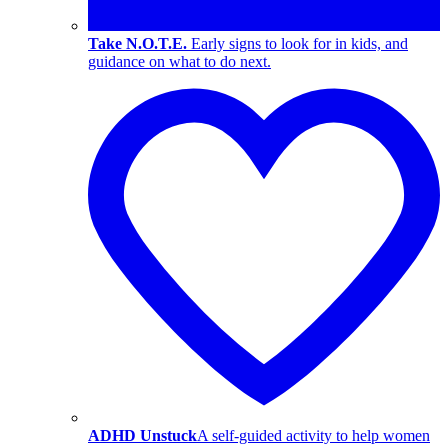
Take N.O.T.E.
Early signs to look for in kids, and
guidance on what to do next.
ADHD Unstuck
A self-guided activity to help women