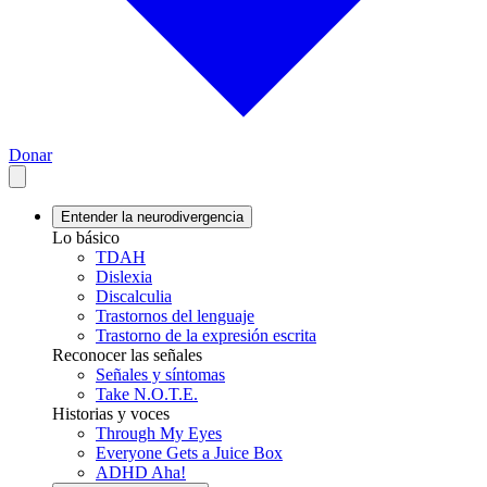
Donar
Entender la neurodivergencia
Lo básico
TDAH
Dislexia
Discalculia
Trastornos del lenguaje
Trastorno de la expresión escrita
Reconocer las señales
Señales y síntomas
Take N.O.T.E.
Historias y voces
Through My Eyes
Everyone Gets a Juice Box
ADHD Aha!