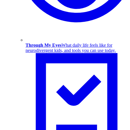
Through My Eyes
What daily life feels like for
neurodivergent kids, and tools you can use today.