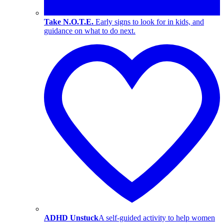
Take N.O.T.E.
Early signs to look for in kids, and
guidance on what to do next.
ADHD Unstuck
A self-guided activity to help women