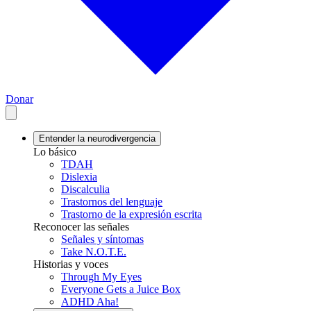
Donar
Entender la neurodivergencia
Lo básico
TDAH
Dislexia
Discalculia
Trastornos del lenguaje
Trastorno de la expresión escrita
Reconocer las señales
Señales y síntomas
Take N.O.T.E.
Historias y voces
Through My Eyes
Everyone Gets a Juice Box
ADHD Aha!