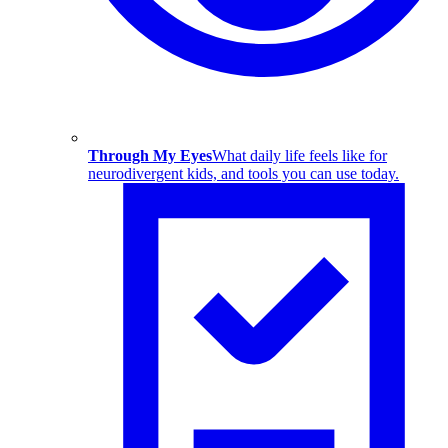
Through My Eyes
What daily life feels like for
neurodivergent kids, and tools you can use today.