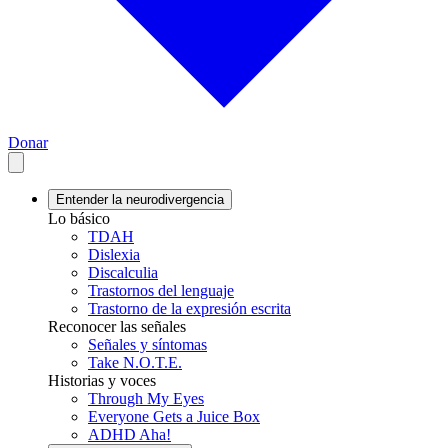
Donar
Entender la neurodivergencia
Lo básico
TDAH
Dislexia
Discalculia
Trastornos del lenguaje
Trastorno de la expresión escrita
Reconocer las señales
Señales y síntomas
Take N.O.T.E.
Historias y voces
Through My Eyes
Everyone Gets a Juice Box
ADHD Aha!