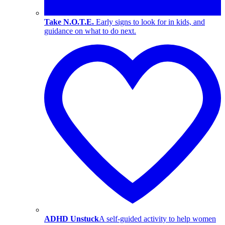
Take N.O.T.E.
Early signs to look for in kids, and
guidance on what to do next.
ADHD Unstuck
A self-guided activity to help women