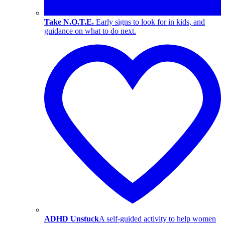
Take N.O.T.E.
Early signs to look for in kids, and
guidance on what to do next.
ADHD Unstuck
A self-guided activity to help women