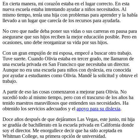
En cierta manera, mi corazón estaba en el lugar correcto. En esta
nueva escuela estaba intentando ayudar a niños necesitados. Al
mismo tiempo, tenía una hija con problemas para aprender y la había
llevado a un lugar que carecía de los recursos para ayudarla.
No creo que nadie deba poner sus vidas o sus carreras en pausa para
asegurarse que sus hijos reciben la mejor educación posible. Pero en
ocasiones, uno debe reorganizar su vida por sus hijos.
Con un gran empujón de mi esposa, empecé a buscar otro trabajo.
Tuve suerte. Cuando Olivia estaba en tercer grado, me llamaron de
una escuela privada en San Francisco que necesitaba un director.
Aunque no era una escuela para niños con dyslexia, era conocida
por ayudar a estudiantes como Olivia. Mandé la solicitud y obtuve el
trabajo.
A partir de eso las cosas comenzaron a mejorar para Olivia. No
sucedió todo al mismo tiempo, pero con el trascurso de los años ha
tenido maestros maravillosos que entienden sus necesidades. Ha
obtenido los servicios adecuados y el
apoyo para su dislexia
.
Doce años después de que dejáramos Las Vegas, este junio, mi hija
se gradúa de bachillerato en la escuela privada en California donde
soy el director. Me enorgullece decir que ha sido aceptada en
Whitman College, su primera opción de universidad.