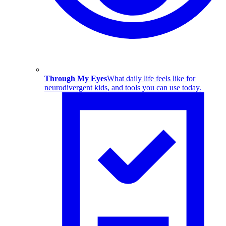
Through My Eyes
What daily life feels like for
neurodivergent kids, and tools you can use today.