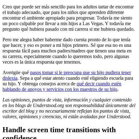
Creo que puede ser más sencillo para los adultos tartar de encontrar
el trabajo adecuado, que para los niños que aprenden diferente
encontrar el ambiente apropiado para progresar. Todavía me siento
un poco culpable por llevar a mis hijos a Las Vegas. Y todavía me
pregunto qué hubiera pasado con mi carrera si me hubiera quedado.
Pero me alegra haber haberme dado cuenta pronto de lo que tenía
que hacer, y eso es poner a mi hijos primero. Sé que esa no es una
respuesta fácil para muchos padres/madres que tienen una meta en
su carrera, especialmente cuando lo queremos todo, pero algunas
veces es la única respuesta que tenemos.
Averigüe qué
pasos tomar si le preocupa que su hijo pudiera tener
dislexia
. Sepa
a qué estar atento cuando esté eligiendo escuela para
su hijo
. Y obtenga consejos acerca de
qué decir cuando estén
hablando de apoyos y servicios con los maestros de su hijo
.
Las opiniones, puntos de vista, información y cualquier contenido
en los blogs de Understood.org son responsabilidad únicamente del
escritor del blog y no necesariamente reflejan los puntos de vista,
valores, opiniones y creencias, ni están avaladas por Understood.
Handle screen time transitions with
confidence.