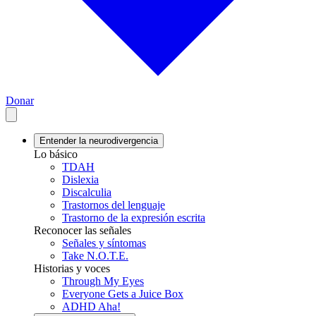
Donar
Entender la neurodivergencia
Lo básico
TDAH
Dislexia
Discalculia
Trastornos del lenguaje
Trastorno de la expresión escrita
Reconocer las señales
Señales y síntomas
Take N.O.T.E.
Historias y voces
Through My Eyes
Everyone Gets a Juice Box
ADHD Aha!