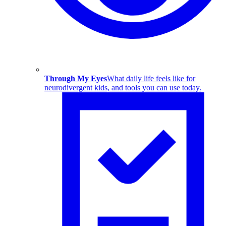
Through My Eyes
What daily life feels like for
neurodivergent kids, and tools you can use today.