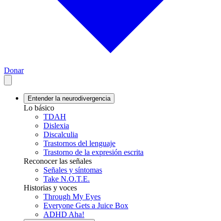
Donar
Entender la neurodivergencia
Lo básico
TDAH
Dislexia
Discalculia
Trastornos del lenguaje
Trastorno de la expresión escrita
Reconocer las señales
Señales y síntomas
Take N.O.T.E.
Historias y voces
Through My Eyes
Everyone Gets a Juice Box
ADHD Aha!