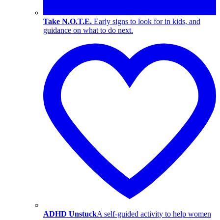
Take N.O.T.E.
Early signs to look for in kids, and
guidance on what to do next.
ADHD Unstuck
A self-guided activity to help women