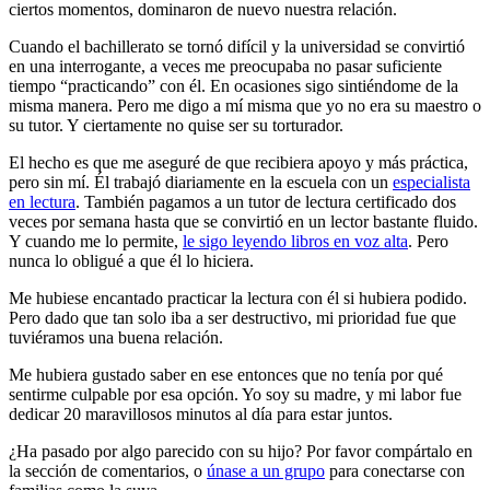
ciertos momentos, dominaron de nuevo nuestra relación.
Cuando el bachillerato se tornó difícil y la universidad se convirtió
en una interrogante, a veces me preocupaba no pasar suficiente
tiempo “practicando” con él. En ocasiones sigo sintiéndome de la
misma manera. Pero me digo a mí misma que yo no era su maestro o
su tutor. Y ciertamente no quise ser su torturador.
El hecho es que me aseguré de que recibiera apoyo y más práctica,
pero sin mí. Él trabajó diariamente en la escuela con un
especialista
en lectura
. También pagamos a un tutor de lectura certificado dos
veces por semana hasta que se convirtió en un lector bastante fluido.
Y cuando me lo permite,
le sigo leyendo libros en voz alta
. Pero
nunca lo obligué a que él lo hiciera.
Me hubiese encantado practicar la lectura con él si hubiera podido.
Pero dado que tan solo iba a ser destructivo, mi prioridad fue que
tuviéramos una buena relación.
Me hubiera gustado saber en ese entonces que no tenía por qué
sentirme culpable por esa opción. Yo soy su madre, y mi labor fue
dedicar 20 maravillosos minutos al día para estar juntos.
¿Ha pasado por algo parecido con su hijo? Por favor compártalo en
la sección de comentarios, o
únase a un grupo
para conectarse con