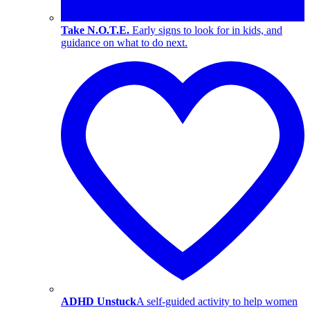
Take N.O.T.E.
Early signs to look for in kids, and
guidance on what to do next.
ADHD Unstuck
A self-guided activity to help women