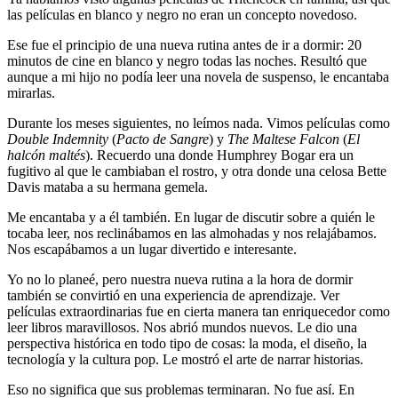
las películas en blanco y negro no eran un concepto novedoso.
Ese fue el principio de una nueva rutina antes de ir a dormir: 20
minutos de cine en blanco y negro todas las noches. Resultó que
aunque a mi hijo no podía leer una novela de suspenso, le encantaba
mirarlas.
Durante los meses siguientes, no leímos nada. Vimos películas como
Double Indemnity
(
Pacto de Sangre
) y
The Maltese Falcon
(
El
halcón maltés
). Recuerdo una donde Humphrey Bogar era un
fugitivo al que le cambiaban el rostro, y otra donde una celosa Bette
Davis mataba a su hermana gemela.
Me encantaba y a él también. En lugar de discutir sobre a quién le
tocaba leer, nos reclinábamos en las almohadas y nos relajábamos.
Nos escapábamos a un lugar divertido e interesante.
Yo no lo planeé, pero nuestra nueva rutina a la hora de dormir
también se convirtió en una experiencia de aprendizaje. Ver
películas extraordinarias fue en cierta manera tan enriquecedor como
leer libros maravillosos. Nos abrió mundos nuevos. Le dio una
perspectiva histórica en todo tipo de cosas: la moda, el diseño, la
tecnología y la cultura pop. Le mostró el arte de narrar historias.
Eso no significa que sus problemas terminaran. No fue así. En