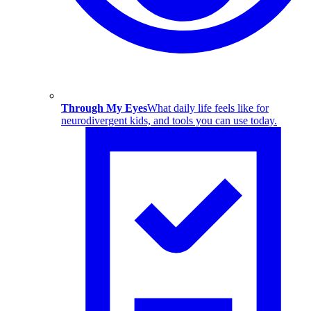
Through My Eyes
What daily life feels like for
neurodivergent kids, and tools you can use today.