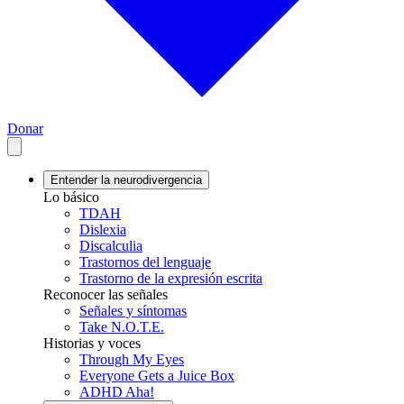
Donar
Entender la neurodivergencia
Lo básico
TDAH
Dislexia
Discalculia
Trastornos del lenguaje
Trastorno de la expresión escrita
Reconocer las señales
Señales y síntomas
Take N.O.T.E.
Historias y voces
Through My Eyes
Everyone Gets a Juice Box
ADHD Aha!