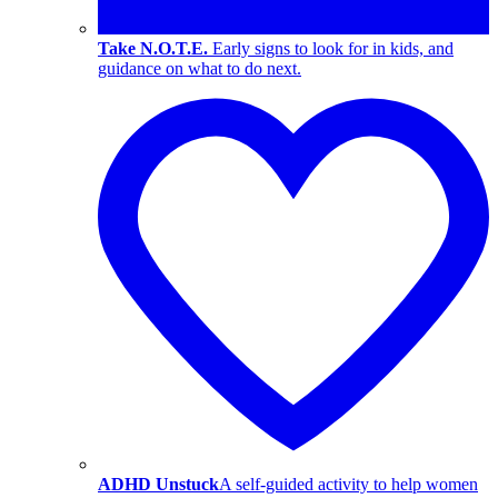
Take N.O.T.E.
Early signs to look for in kids, and
guidance on what to do next.
ADHD Unstuck
A self-guided activity to help women