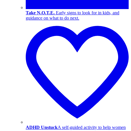
Take N.O.T.E.
Early signs to look for in kids, and
guidance on what to do next.
ADHD Unstuck
A self-guided activity to help women