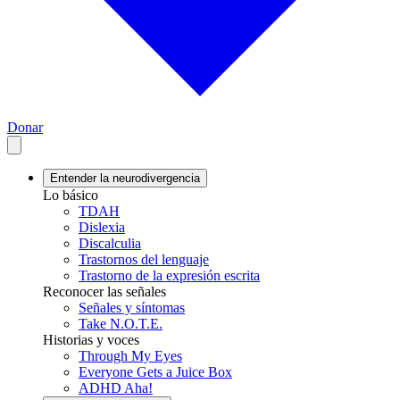
Donar
Entender la neurodivergencia
Lo básico
TDAH
Dislexia
Discalculia
Trastornos del lenguaje
Trastorno de la expresión escrita
Reconocer las señales
Señales y síntomas
Take N.O.T.E.
Historias y voces
Through My Eyes
Everyone Gets a Juice Box
ADHD Aha!