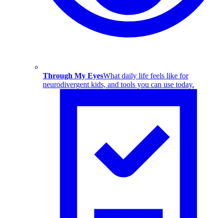
Through My Eyes
What daily life feels like for
neurodivergent kids, and tools you can use today.