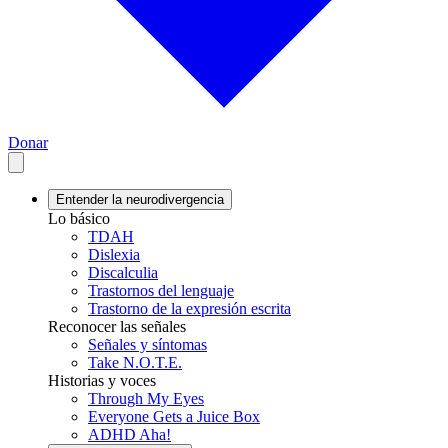
Donar
Entender la neurodivergencia
Lo básico
TDAH
Dislexia
Discalculia
Trastornos del lenguaje
Trastorno de la expresión escrita
Reconocer las señales
Señales y síntomas
Take N.O.T.E.
Historias y voces
Through My Eyes
Everyone Gets a Juice Box
ADHD Aha!