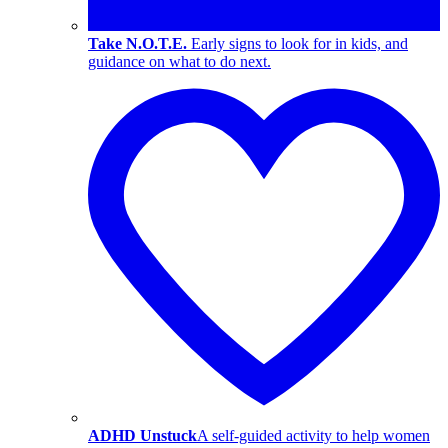
Take N.O.T.E.
Early signs to look for in kids, and
guidance on what to do next.
ADHD Unstuck
A self-guided activity to help women