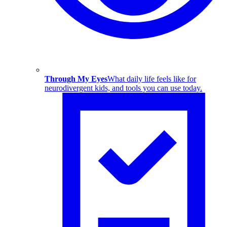
Through My Eyes
What daily life feels like for
neurodivergent kids, and tools you can use today.