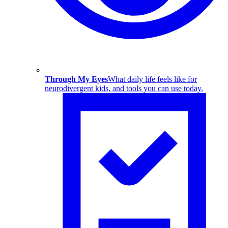
Through My Eyes
What daily life feels like for
neurodivergent kids, and tools you can use today.