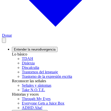
Donar
Entender la neurodivergencia
Lo básico
TDAH
Dislexia
Discalculia
Trastornos del lenguaje
Trastorno de la expresión escrita
Reconocer las señales
Señales y síntomas
Take N.O.T.E.
Historias y voces
Through My Eyes
Everyone Gets a Juice Box
ADHD Aha!