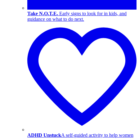
Take N.O.T.E.
Early signs to look for in kids, and
guidance on what to do next.
ADHD Unstuck
A self-guided activity to help women