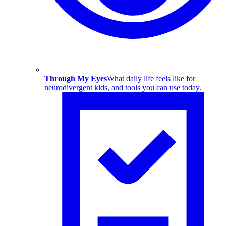
Through My Eyes
What daily life feels like for
neurodivergent kids, and tools you can use today.