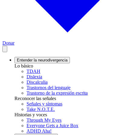
Donar
Entender la neurodivergencia
Lo básico
TDAH
Dislexia
Discalculia
Trastornos del lenguaje
Trastorno de la expresión escrita
Reconocer las señales
Señales y síntomas
Take N.O.T.E.
Historias y voces
Through My Eyes
Everyone Gets a Juice Box
ADHD Aha!