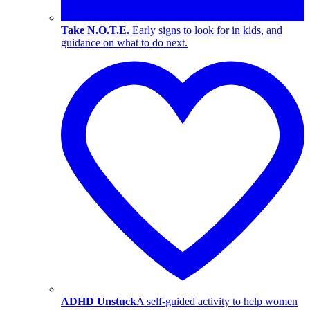
Take N.O.T.E.
Early signs to look for in kids, and
guidance on what to do next.
ADHD Unstuck
A self-guided activity to help women