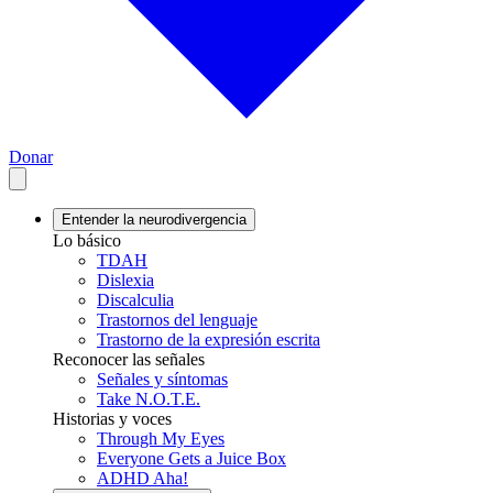
Donar
Entender la neurodivergencia
Lo básico
TDAH
Dislexia
Discalculia
Trastornos del lenguaje
Trastorno de la expresión escrita
Reconocer las señales
Señales y síntomas
Take N.O.T.E.
Historias y voces
Through My Eyes
Everyone Gets a Juice Box
ADHD Aha!