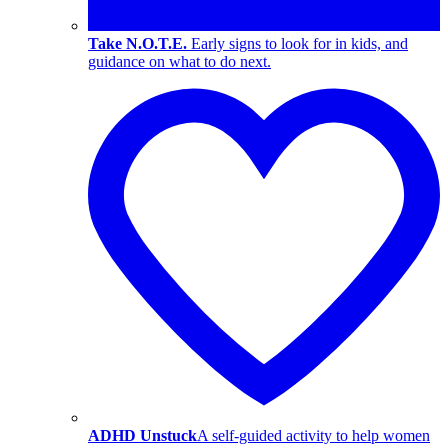
Take N.O.T.E.
Early signs to look for in kids, and
guidance on what to do next.
ADHD Unstuck
A self-guided activity to help women