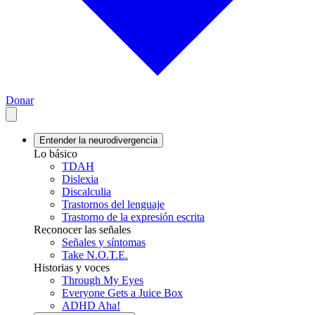
Donar
Entender la neurodivergencia
Lo básico
TDAH
Dislexia
Discalculia
Trastornos del lenguaje
Trastorno de la expresión escrita
Reconocer las señales
Señales y síntomas
Take N.O.T.E.
Historias y voces
Through My Eyes
Everyone Gets a Juice Box
ADHD Aha!