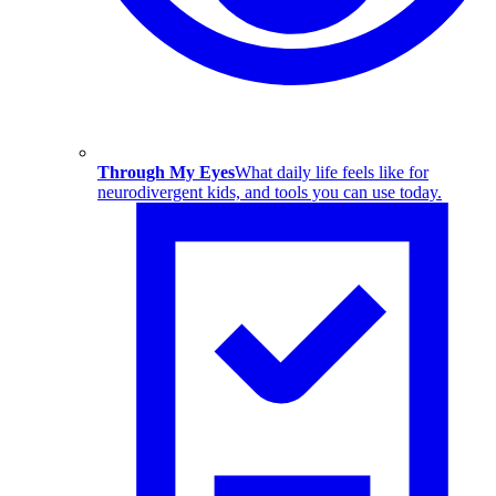
Through My Eyes
What daily life feels like for
neurodivergent kids, and tools you can use today.