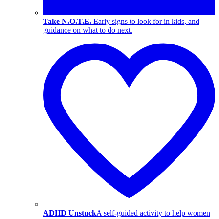
Take N.O.T.E.
Early signs to look for in kids, and
guidance on what to do next.
ADHD Unstuck
A self-guided activity to help women