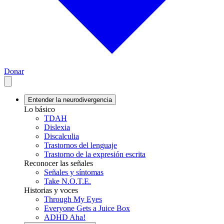
Donar
Entender la neurodivergencia
Lo básico
TDAH
Dislexia
Discalculia
Trastornos del lenguaje
Trastorno de la expresión escrita
Reconocer las señales
Señales y síntomas
Take N.O.T.E.
Historias y voces
Through My Eyes
Everyone Gets a Juice Box
ADHD Aha!