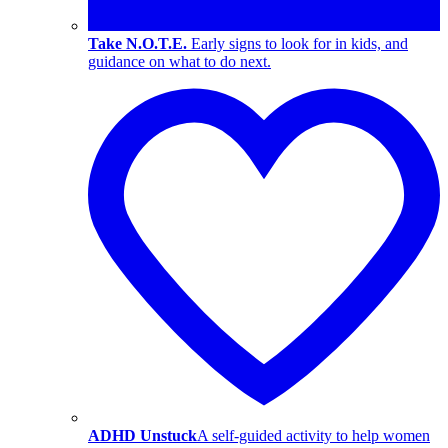
Take N.O.T.E.
Early signs to look for in kids, and
guidance on what to do next.
ADHD Unstuck
A self-guided activity to help women