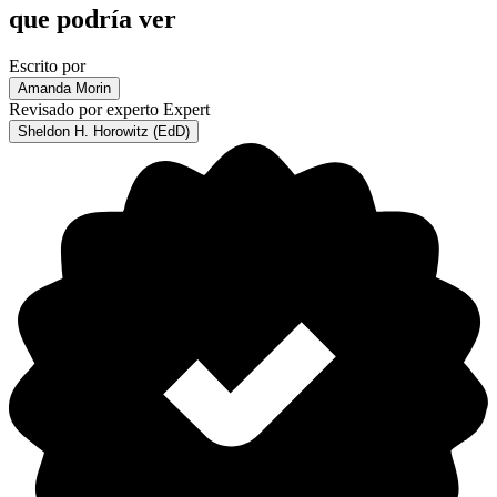
que podría ver
Escrito por
Amanda Morin
Revisado por experto
Expert
Sheldon H. Horowitz (EdD)