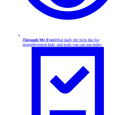
Through My Eyes
What daily life feels like for
neurodivergent kids, and tools you can use today.