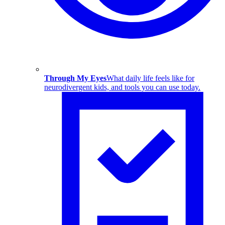
Through My Eyes
What daily life feels like for
neurodivergent kids, and tools you can use today.