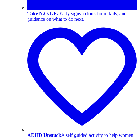
Take N.O.T.E.
Early signs to look for in kids, and
guidance on what to do next.
ADHD Unstuck
A self-guided activity to help women