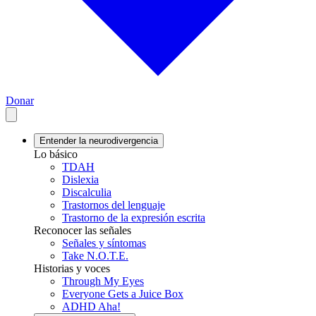
Donar
Entender la neurodivergencia
Lo básico
TDAH
Dislexia
Discalculia
Trastornos del lenguaje
Trastorno de la expresión escrita
Reconocer las señales
Señales y síntomas
Take N.O.T.E.
Historias y voces
Through My Eyes
Everyone Gets a Juice Box
ADHD Aha!