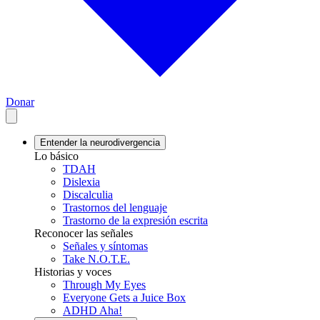
Donar
Entender la neurodivergencia
Lo básico
TDAH
Dislexia
Discalculia
Trastornos del lenguaje
Trastorno de la expresión escrita
Reconocer las señales
Señales y síntomas
Take N.O.T.E.
Historias y voces
Through My Eyes
Everyone Gets a Juice Box
ADHD Aha!