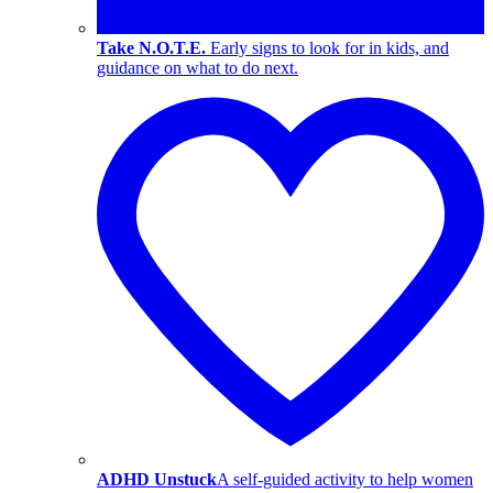
Take N.O.T.E.
Early signs to look for in kids, and
guidance on what to do next.
ADHD Unstuck
A self-guided activity to help women