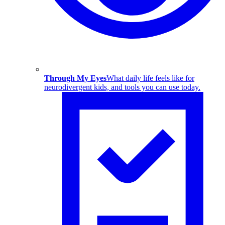
Through My Eyes
What daily life feels like for
neurodivergent kids, and tools you can use today.