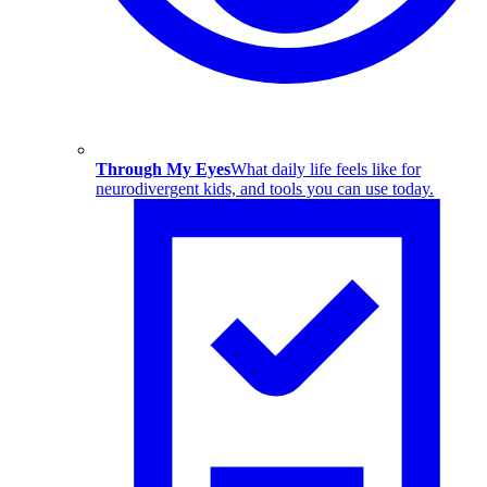
Through My Eyes
What daily life feels like for
neurodivergent kids, and tools you can use today.