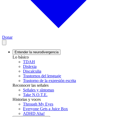
Donar
Entender la neurodivergencia
Lo básico
TDAH
Dislexia
Discalculia
Trastornos del lenguaje
Trastorno de la expresión escrita
Reconocer las señales
Señales y síntomas
Take N.O.T.E.
Historias y voces
Through My Eyes
Everyone Gets a Juice Box
ADHD Aha!