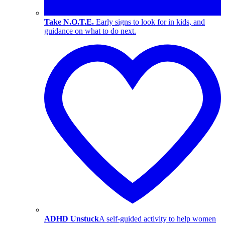
Take N.O.T.E.
Early signs to look for in kids, and
guidance on what to do next.
ADHD Unstuck
A self-guided activity to help women