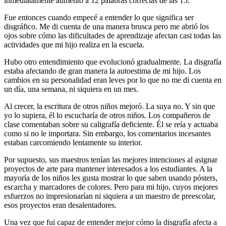
inmediatamente aumentó a 12 palabras correctas de las 15.
Fue entonces cuando empecé a entender lo que significa ser
disgráfico. Me di cuenta de una manera brusca pero me abrió los
ojos sobre cómo las dificultades de aprendizaje afectan casi todas las
actividades que mi hijo realiza en la escuela.
Hubo otro entendimiento que evolucionó gradualmente. La disgrafía
estaba afectando de gran manera la
autoestima
de mi hijo. Los
cambios en su personalidad eran leves por lo que no me di cuenta en
un día, una semana, ni siquiera en un mes.
Al crecer, la escritura de otros niños mejoró. La suya no. Y sin que
yo lo supiera, él lo escucharía de otros niños. Los compañeros de
clase comentaban sobre su caligrafía deficiente. Él se reía y actuaba
como si no le importara. Sin embargo, los comentarios incesantes
estaban carcomiendo lentamente su interior.
Por supuesto, sus maestros tenían las mejores intenciones al asignar
proyectos de arte para mantener interesados a los estudiantes. A la
mayoría de los niños les gusta mostrar lo que saben usando pósters,
escarcha y marcadores de colores. Pero para mi hijo, cuyos mejores
esfuerzos no impresionarían ni siquiera a un maestro de preescolar,
esos proyectos eran desalentadores.
Una vez que fui capaz de entender mejor cómo la disgrafía afecta a