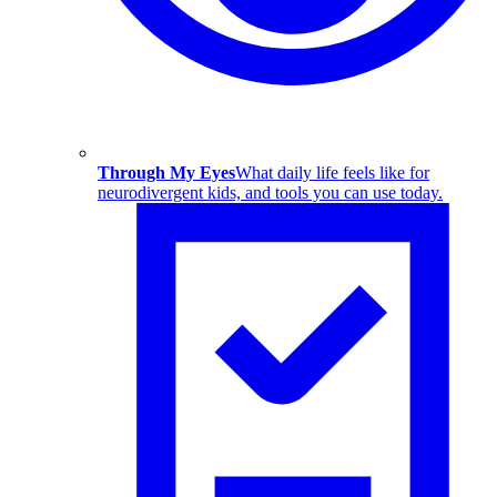
Through My Eyes
What daily life feels like for
neurodivergent kids, and tools you can use today.