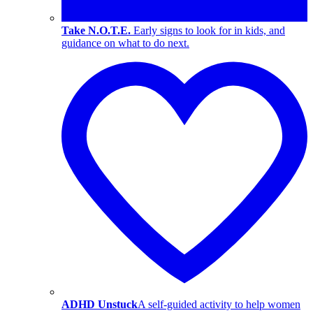
Take N.O.T.E.
Early signs to look for in kids, and
guidance on what to do next.
ADHD Unstuck
A self-guided activity to help women