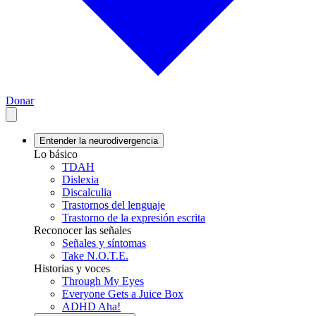
Donar
Entender la neurodivergencia
Lo básico
TDAH
Dislexia
Discalculia
Trastornos del lenguaje
Trastorno de la expresión escrita
Reconocer las señales
Señales y síntomas
Take N.O.T.E.
Historias y voces
Through My Eyes
Everyone Gets a Juice Box
ADHD Aha!