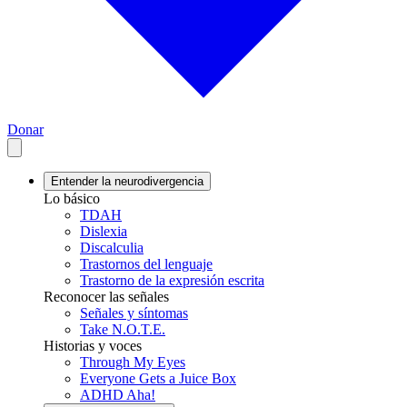
Donar
Entender la neurodivergencia
Lo básico
TDAH
Dislexia
Discalculia
Trastornos del lenguaje
Trastorno de la expresión escrita
Reconocer las señales
Señales y síntomas
Take N.O.T.E.
Historias y voces
Through My Eyes
Everyone Gets a Juice Box
ADHD Aha!