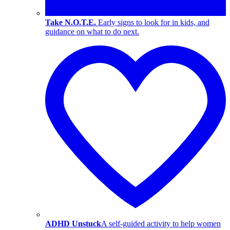
Take N.O.T.E.
Early signs to look for in kids, and
guidance on what to do next.
ADHD Unstuck
A self-guided activity to help women