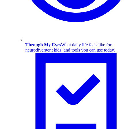
Through My Eyes
What daily life feels like for
neurodivergent kids, and tools you can use today.