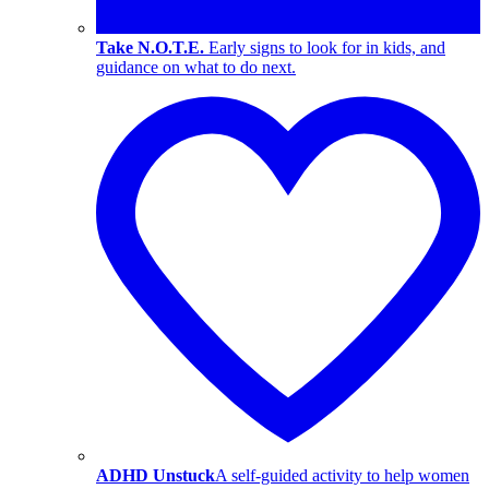
Take N.O.T.E.
Early signs to look for in kids, and
guidance on what to do next.
ADHD Unstuck
A self-guided activity to help women