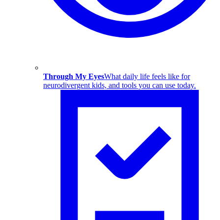
Through My Eyes
What daily life feels like for
neurodivergent kids, and tools you can use today.