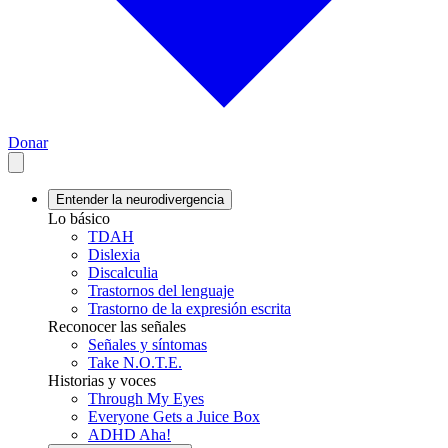
Donar
Entender la neurodivergencia
Lo básico
TDAH
Dislexia
Discalculia
Trastornos del lenguaje
Trastorno de la expresión escrita
Reconocer las señales
Señales y síntomas
Take N.O.T.E.
Historias y voces
Through My Eyes
Everyone Gets a Juice Box
ADHD Aha!