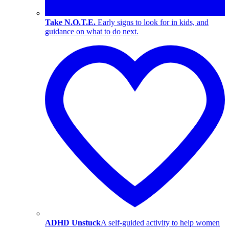
Take N.O.T.E.
Early signs to look for in kids, and
guidance on what to do next.
ADHD Unstuck
A self-guided activity to help women