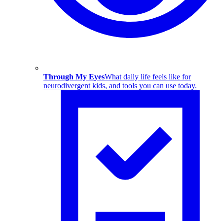
Through My Eyes
What daily life feels like for
neurodivergent kids, and tools you can use today.