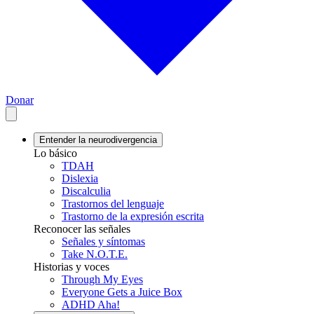
Donar
Entender la neurodivergencia
Lo básico
TDAH
Dislexia
Discalculia
Trastornos del lenguaje
Trastorno de la expresión escrita
Reconocer las señales
Señales y síntomas
Take N.O.T.E.
Historias y voces
Through My Eyes
Everyone Gets a Juice Box
ADHD Aha!