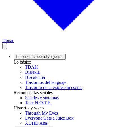
Donar
Entender la neurodivergencia
Lo básico
TDAH
Dislexia
Discalculia
Trastornos del lenguaje
Trastorno de la expresión escrita
Reconocer las señales
Señales y síntomas
Take N.O.T.E.
Historias y voces
Through My Eyes
Everyone Gets a Juice Box
ADHD Aha!