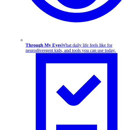
Through My Eyes
What daily life feels like for
neurodivergent kids, and tools you can use today.