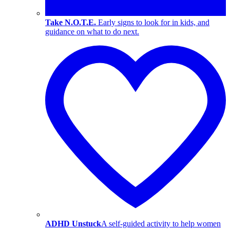
Take N.O.T.E.
Early signs to look for in kids, and
guidance on what to do next.
ADHD Unstuck
A self-guided activity to help women