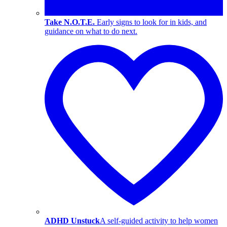
Take N.O.T.E.
Early signs to look for in kids, and
guidance on what to do next.
ADHD Unstuck
A self-guided activity to help women