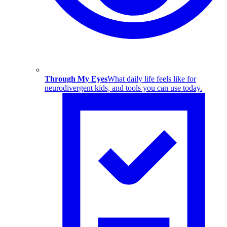
Through My Eyes
What daily life feels like for
neurodivergent kids, and tools you can use today.