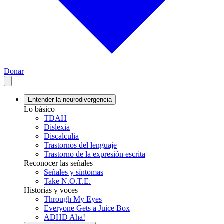
Donar
Entender la neurodivergencia
Lo básico
TDAH
Dislexia
Discalculia
Trastornos del lenguaje
Trastorno de la expresión escrita
Reconocer las señales
Señales y síntomas
Take N.O.T.E.
Historias y voces
Through My Eyes
Everyone Gets a Juice Box
ADHD Aha!